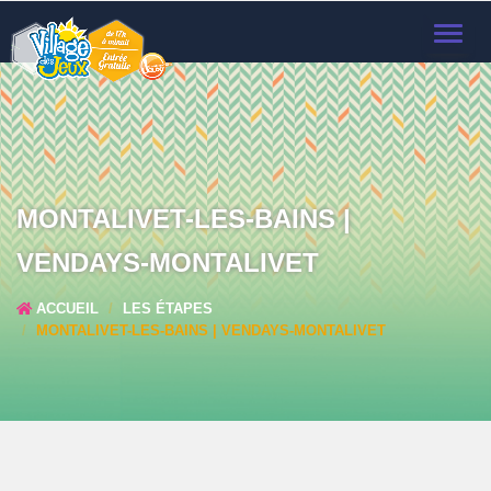
TOGGL
NAVIG
MONTALIVET-LES-BAINS |
VENDAYS-MONTALIVET
ACCUEIL
LES ÉTAPES
MONTALIVET-LES-BAINS | VENDAYS-MONTALIVET